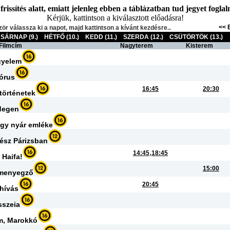
issítés alatt, emiatt jelenleg ebben a táblázatban tud jegyet foglalni
Kérjük, kattintson a kiválasztott előadásra!
.
<< 
zör válassza ki a napot, majd kattintson a kívánt kezdésre.
SÁRNAP (9.)
HÉTFŐ (10.)
KEDD (11.)
SZERDA (12.)
CSÜTÖRTÖK (13.)
Filmcím
Nagyterem
Kisterem
gyelem
órus
16:45
20:30
történetek
degen
Egy nyár emléke
ész Párizsban
,
14:45
18:45
 Haifa!
15:00
menyegző
20:45
hívás
szeia
m, Marokkó