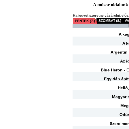
A műsor oldalunk fr
Ha jegyet szeretne vásárolni, elős
SZOMBAT (8.)
VA
PÉNTEK (7.)
A ke
A k
Argentin 
Az i
Blue Heron - 
Egy dán épít
Helló,
Magyar 
Meg
Odüs
Szerelme