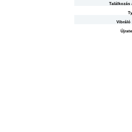
Találkozás
T
Vibráló
Újrat