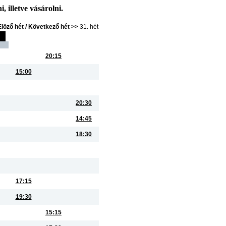
, illetve vásárolni.
Elöző hét /
Következő hét >>
31. hét
20:15
15:00
20:30
14:45
18:30
17:15
19:30
15:15