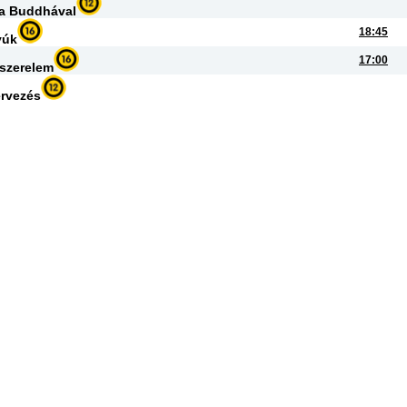
 a Buddhával
18:45
yúk
17:00
 szerelem
ervezés