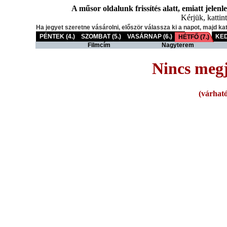
A műsor oldalunk frissítés alatt, emiatt jelenl
Kérjük, kattint
Ha jegyet szeretne vásárolni, először válassza ki a napot, majd ka
PÉNTEK (4.)
SZOMBAT (5.)
VASÁRNAP (6.)
KED
HÉTFŐ (7.)
Filmcím
Nagyterem
Nincs megj
(várható